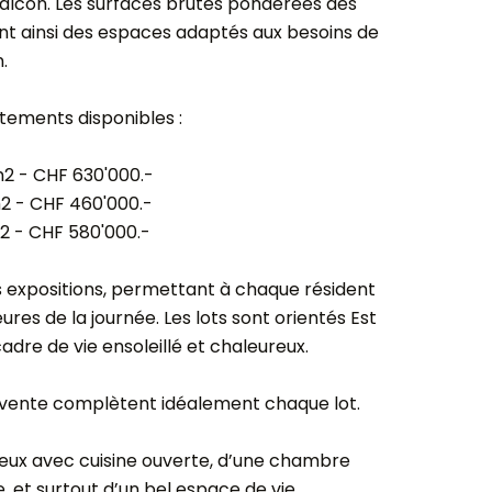
 balcon. Les surfaces brutes pondérées des
ant ainsi des espaces adaptés aux besoins de
.
rtements disponibles :
m2 - CHF 630'000.-
m2 - CHF 460'000.-
m2 - CHF 580'000.-
s expositions, permettant à chaque résident
ures de la journée. Les lots sont orientés Est
adre de vie ensoleillé et chaleureux.
e vente complètent idéalement chaque lot.
eux avec cuisine ouverte, d’une chambre
 et surtout d’un bel espace de vie.