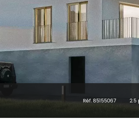
Réf. 85155067
2.5