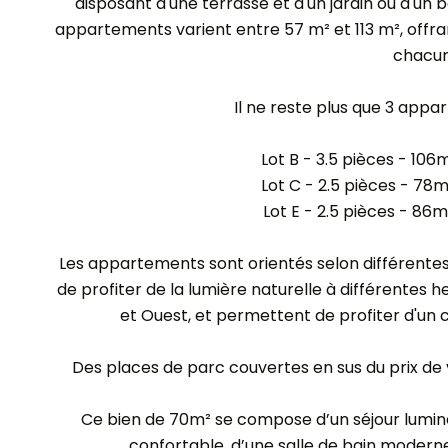
disposant d'une terrasse et d'un jardin ou d'un
appartements varient entre 57 m² et 113 m², offr
chacun
Il ne reste plus que 3 appa
Lot B - 3.5 pièces - 106
Lot C - 2.5 pièces - 78
Lot E - 2.5 pièces - 86
Les appartements sont orientés selon différente
de profiter de la lumière naturelle à différentes he
et Ouest, et permettent de profiter d'un c
Des places de parc couvertes en sus du prix d
Ce bien de 70m² se compose d’un séjour lumin
confortable, d’une salle de bain moderne,