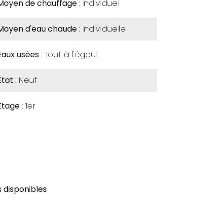
Moyen de chauffage
Individuel
Moyen d'eau chaude
Individuelle
Eaux usées
Tout à l'égout
État
Neuf
Étage
1er
 disponibles