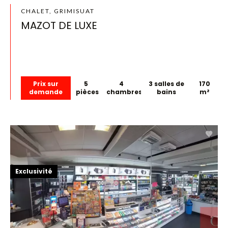
CHALET, GRIMISUAT
MAZOT DE LUXE
Prix sur
5
4
3 salles de
170
demande
pièces
chambres
bains
m²
Exclusivité