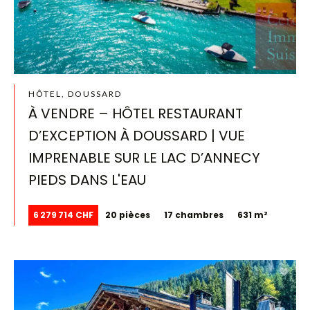
HÔTEL, DOUSSARD
À VENDRE – HÔTEL RESTAURANT
D’EXCEPTION À DOUSSARD | VUE
IMPRENABLE SUR LE LAC D’ANNECY
PIEDS DANS L'EAU
6 279 714 CHF
20 pièces
17 chambres
631 m²