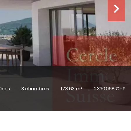
ièces
3 chambres
178.63 m²
2 330 068 CHF