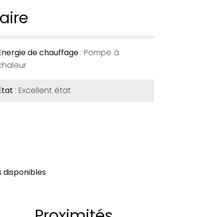
ire
Énergie de chauffage
Pompe à
chaleur
État
Excellent état
 disponibles
Proximités