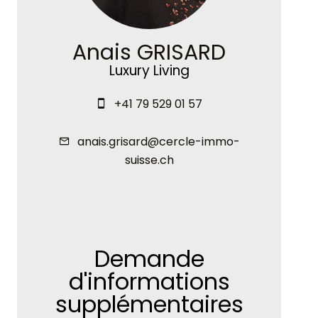
Anais GRISARD
Luxury Living
+41 79 529 01 57
anais.grisard@cercle-immo-
suisse.ch
Demande
d'informations
supplémentaires