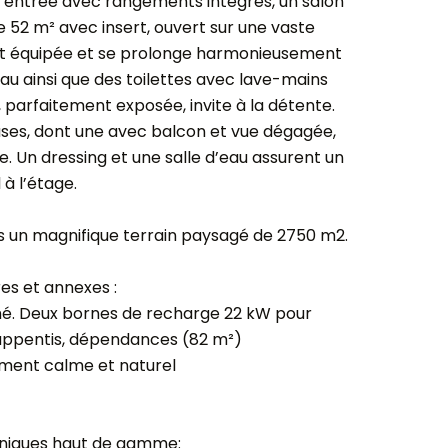
d’entrée avec rangements intégrés, un salon
e 52 m² avec insert, ouvert sur une vaste
ent équipée et se prolonge harmonieusement
au ainsi que des toilettes avec lave-mains
 parfaitement exposée, invite à la détente.
uses, dont une avec balcon et vue dégagée,
. Un dressing et une salle d’eau assurent un
à l’étage.
ans un magnifique terrain paysagé de 2750 m2.
es et annexes :
rmé. Deux bornes de recharge 22 kW pour
, appentis, dépendances (82 m²)
ement calme et naturel
niques haut de gamme: