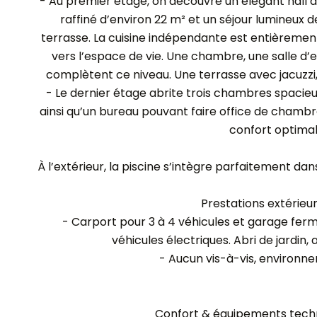
- Au premier étage, on découvre un élégant hall 
raffiné d’environ 22 m² et un séjour lumineux d
terrasse. La cuisine indépendante est entièrem
vers l’espace de vie. Une chambre, une salle d’e
complètent ce niveau. Une terrasse avec jacuzzi,
- Le dernier étage abrite trois chambres spacie
ainsi qu’un bureau pouvant faire office de chambre
confort optimal 
À l’extérieur, la piscine s’intègre parfaitement d
Prestations extérieur
- Carport pour 3 à 4 véhicules et garage fe
véhicules électriques. Abri de jardin
- Aucun vis-à-vis, environn
Confort & équipements tech