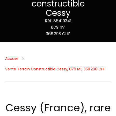
constructible
Cessy
Réf. 85419341
879 m²
368 298 CHF
Accueil
Vente Terrain Constructible Cessy, 879 M², 368 298 CHF
Cessy (France), rare